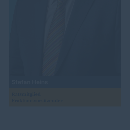
Stefan Heins
Ratsmitglied
Fraktionsvorsitzender