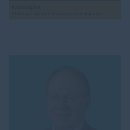
Ratsmitglied
Stellvertretender Fraktionsvorsitzender