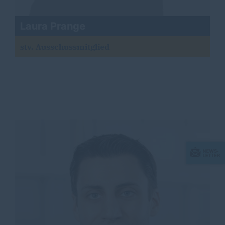
Laura Prange
stv. Ausschussmitglied