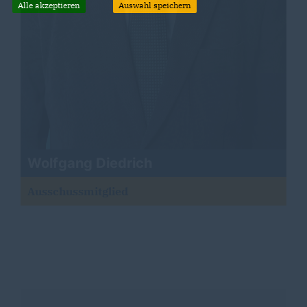
Alle akzeptieren
Auswahl speichern
Wolfgang Diedrich
Ausschussmitglied