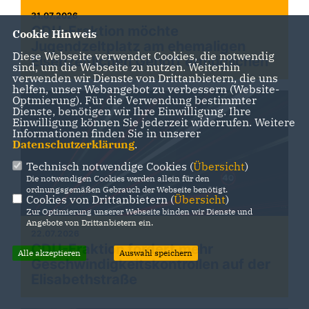
31.07.2026
CDU-Fraktion möchte
Cookie Hinweis
Jugendzeltplatz am ehemaligen
Diese Webseite verwendet Cookies, die notwendig
Eisenzeitlichen Gehöft ermöglichen
sind, um die Webseite zu nutzen. Weiterhin
verwenden wir Dienste von Drittanbietern, die uns
helfen, unser Webangebot zu verbessern (Website-
Optmierung). Für die Verwendung bestimmter
Dienste, benötigen wir Ihre Einwilligung. Ihre
Einwilligung können Sie jederzeit widerrufen. Weitere
Informationen finden Sie in unserer
Datenschutzerklärung
.
Technisch notwendige Cookies (
Übersicht
)
Die notwendigen Cookies werden allein für den
ordnungsgemäßen Gebrauch der Webseite benötigt.
Cookies von Drittanbietern (
Übersicht
)
Zur Optimierung unserer Webseite binden wir Dienste und
Angebote von Drittanbietern ein.
22.07.2026
CDU-Fraktion fordert mehr
Alle akzeptieren
Auswahl speichern
Geschwindigkeitskontrollen auf der
Elisabethstraße