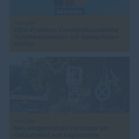
14.07.2026
CDU-Fraktion: Familienfreundliche
Toilettenlösungen auf Spielplätzen
prüfen
10.07.2026
Neu eingerichtete Parkzone am
Ostbahnhof soll sogenannte