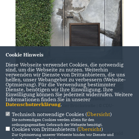
Cookie Hinweis
Diese Webseite verwendet Cookies, die notwendig
sind, um die Webseite zu nutzen. Weiterhin
verwenden wir Dienste von Drittanbietern, die uns
helfen, unser Webangebot zu verbessern (Website-
Optmierung). Für die Verwendung bestimmter
Dienste, benötigen wir Ihre Einwilligung. Ihre
Einwilligung können Sie jederzeit widerrufen. Weitere
Mit Tiermotiven grüßen die ehemals tristen
Informationen finden Sie in unserer
Datenschutzerklärung
.
Traffohäusern nun an der Brückstraße | © CDU-
Fraktion Ratingen.
Technisch notwendige Cookies (
Übersicht
)
Die notwendigen Cookies werden allein für den
ordnungsgemäßen Gebrauch der Webseite benötigt.
Cookies von Drittanbietern (
Übersicht
)
Die CDU- Ratsmitglieder Wolfgang Mader und Ewald
Zur Optimierung unserer Webseite binden wir Dienste und