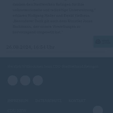
danken den Stadtwerken Ratingen für ihre
unkonventionelle und tatkräftige Unterstützung,“
erklären Wolfgang Mader und Ewald Vielhaus.
Besonderer Dank gilt auch dem Künstler Jonas
Bachmann, der unsere Vorstellungen so
hervorragend umgesetzt hat.“
26.08.2024, 16:54 Uhr
Herzlich Willkommen beim CDU-Stadtverband Ratingen
IMPRESSUM
DATENSCHUTZ
KONTAKT
CDU NRW