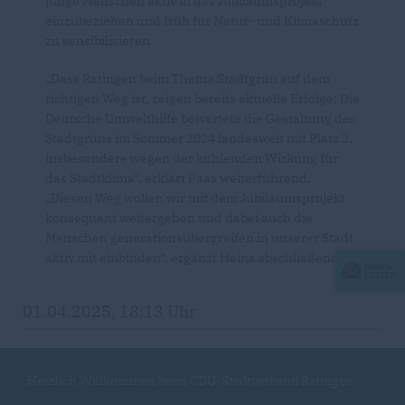
junge Menschen aktiv in das Jubiläumsprojekt
einzubeziehen und früh für Natur- und Klimaschutz
zu sensibilisieren.
Dass Ratingen beim Thema Stadtgrün auf dem
richtigen Weg ist, zeigen bereits aktuelle Erfolge: Die
Deutsche Umwelthilfe bewertete die Gestaltung des
Stadtgrüns im Sommer 2024 landesweit mit Platz 2,
insbesondere wegen der kühlenden Wirkung für
das Stadtklima“, erklärt Paas weiterführend.
Diesen Weg wollen wir mit dem Jubiläumsprojekt
konsequent weitergehen und dabei auch die
Menschen generationsübergreifen in unserer Stadt
aktiv mit einbinden“, ergänzt Heins abschließend.
01.04.2025, 18:13 Uhr
Herzlich Willkommen beim CDU-Stadtverband Ratingen