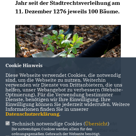
Jahr seit der Stadtrechtsverleihung am
11. Dezember 1276 jeweils 100 Bäume.
Cookie Hinweis
Diese Webseite verwendet Cookies, die notwendig
sind, um die Webseite zu nutzen. Weiterhin
verwenden wir Dienste von Drittanbietern, die uns
helfen, unser Webangebot zu verbessern (Website-
Optmierung). Für die Verwendung bestimmter
Dienste, benötigen wir Ihre Einwilligung. Ihre
© CDU / Christiane Lang
Einwilligung können Sie jederzeit widerrufen. Weitere
Informationen finden Sie in unserer
Datenschutzerklärung
.
Technisch notwendige Cookies (
Übersicht
)
Wir wollen, dass dieses besondere Jubiläum nicht
Die notwendigen Cookies werden allein für den
nur gefeiert, sondern auch dauerhaft sichtbar wird.
ordnungsgemäßen Gebrauch der Webseite benötigt.