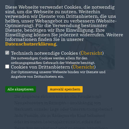
Diese Webseite verwendet Cookies, die notwendig
sind, um die Webseite zu nutzen. Weiterhin
verwenden wir Dienste von Drittanbietern, die uns
helfen, unser Webangebot zu verbessern (Website-
Optmierung). Für die Verwendung bestimmter
Dienste, benötigen wir Ihre Einwilligung. Ihre
Einwilligung können Sie jederzeit widerrufen. Weitere
Informationen finden Sie in unserer
Datenschutzerklärung
.
Technisch notwendige Cookies (
Übersicht
)
Die notwendigen Cookies werden allein für den
ordnungsgemäßen Gebrauch der Webseite benötigt.
Cookies von Drittanbietern (
Übersicht
)
Zur Optimierung unserer Webseite binden wir Dienste und
Angebote von Drittanbietern ein.
©CDU/ Markus Schwarze
Alle akzeptieren
Auswahl speichern
Die Angebote richten sich an alle Familien mit
Neugeborenen in Ratingen – unabhängig von
Herkunft, sozialer Lage oder Unterstützungsbedarf.
Jede Familie, die in Ratingen ein Kind bekommt
oder im ersten Lebensjahr zuzieht, erhält das
Begrüßungspaket und wird zu einem freiwilligen