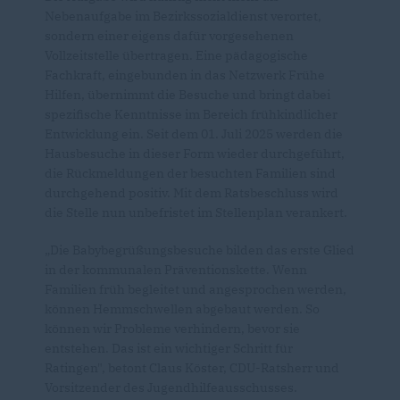
Nebenaufgabe im Bezirkssozialdienst verortet,
sondern einer eigens dafür vorgesehenen
Vollzeitstelle übertragen. Eine pädagogische
Fachkraft, eingebunden in das Netzwerk Frühe
Hilfen, übernimmt die Besuche und bringt dabei
spezifische Kenntnisse im Bereich frühkindlicher
Entwicklung ein. Seit dem 01. Juli 2025 werden die
Hausbesuche in dieser Form wieder durchgeführt,
die Rückmeldungen der besuchten Familien sind
durchgehend positiv. Mit dem Ratsbeschluss wird
die Stelle nun unbefristet im Stellenplan verankert.
Die Babybegrüßungsbesuche bilden das erste Glied
in der kommunalen Präventionskette. Wenn
Familien früh begleitet und angesprochen werden,
können Hemmschwellen abgebaut werden. So
können wir Probleme verhindern, bevor sie
entstehen. Das ist ein wichtiger Schritt für
Ratingen", betont Claus Köster, CDU-Ratsherr und
Vorsitzender des Jugendhilfeausschusses.