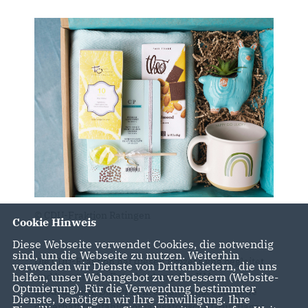
© CDU-Fraktion Ratingen
Cookie Hinweis
Diese Webseite verwendet Cookies, die notwendig
sind, um die Webseite zu nutzen. Weiterhin
Die CDU-Fraktion hat diesen Prozess eng begleitet
verwenden wir Dienste von Drittanbietern, die uns
helfen, unser Webangebot zu verbessern (Website-
und begrüßt die Entscheidung des JHA
Optmierung). Für die Verwendung bestimmter
ausdrücklich. Das Projekt erhält damit eine neue
Dienste, benötigen wir Ihre Einwilligung. Ihre
dauerhaft tragfähige organisatorische Grundlage.