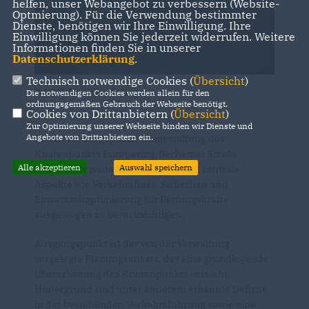
helfen, unser Webangebot zu verbessern (Website-
Optmierung). Für die Verwendung bestimmter
Dienste, benötigen wir Ihre Einwilligung. Ihre
Einwilligung können Sie jederzeit widerrufen. Weitere
Informationen finden Sie in unserer
Datenschutzerklärung
.
Technisch notwendige Cookies (
Übersicht
)
© CDU-Fraktion Ratingen
Die notwendigen Cookies werden allein für den
ordnungsgemäßen Gebrauch der Webseite benötigt.
Cookies von Drittanbietern (
Übersicht
)
Zur Optimierung unserer Webseite binden wir Dienste und
Angebote von Drittanbietern ein.
Ziel ist es, die geplante Umgestaltung des
Knotenpunkts Europaring/Bechemer Straße
Alle akzeptieren
Auswahl speichern
konstruktiv weiterzuentwickeln und zentrale
Aspekte wie Verkehrsfluss, Sicherheit und
Einsatzzeitoptimierung für Rettungskräfte
ausgewogen zu berücksichtigen.
Ausgangspunkt ist der von der Verwaltung
vorgelegte Planungsansatz, der eine grundlegende
Überarbeitung des Knotenpunkts vorsieht.
Hintergrund sind unter anderem erkannte Defizite
in der bestehenden Verkehrsführung sowie eine