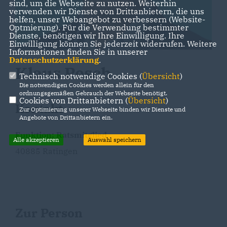
sind, um die Webseite zu nutzen. Weiterhin
verwenden wir Dienste von Drittanbietern, die uns
helfen, unser Webangebot zu verbessern (Website-
Optmierung). Für die Verwendung bestimmter
Dienste, benötigen wir Ihre Einwilligung. Ihre
Einwilligung können Sie jederzeit widerrufen. Weitere
Informationen finden Sie in unserer
Datenschutzerklärung
.
Klaus Pesch
Technisch notwendige Cookies (
Übersicht
)
Die notwendigen Cookies werden allein für den
ordnungsgemäßen Gebrauch der Webseite benötigt.
Cookies von Drittanbietern (
Übersicht
)
Kontakt
Zur Optimierung unserer Webseite binden wir Dienste und
Angebote von Drittanbietern ein.
Funktion: Ratsmitglied
Alle akzeptieren
Auswahl speichern
40885 Ratingen
Zur Person