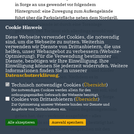
in Sorge an uns gewendet vor folgendem
Hintergrund: eine Zuwegung zum Außengelände
führt über die Parkplatzfläche neben dem Nordgrill.
Das Außengelände ist durch eine Toranlage
Cookie Hinweis
gesichert. Das Tor lässt sich allerdings sowohl von
Diese Webseite verwendet Cookies, die notwendig
den Kindern von innen als auch von Erwachsenen
sind, um die Webseite zu nutzen. Weiterhin
von außen öffnen. Dies hat in jüngerer
verwenden wir Dienste von Drittanbietern, die uns
Vergangenheit mehrfach dazu geführt, dass Kinder
helfen, unser Webangebot zu verbessern (Website-
Optmierung). Für die Verwendung bestimmter
das Tor geöffnet haben. Darüber hinaus berichteten
Dienste, benötigen wir Ihre Einwilligung. Ihre
Kindern ihren Eltern, dass sich mindestens zweimal
Einwilligung können Sie jederzeit widerrufen. Weitere
Informationen finden Sie in unserer
Männer an der Toranlage aufgehalten und Kinder
Datenschutzerklärung
.
dort angesprochen haben. Nachdem es in
räumlicher Nähe zu dem Gelände auch zu
Technisch notwendige Cookies (
Übersicht
)
Exhibitionismus Vorfällen gekommen sein soll, sind
Die notwendigen Cookies werden allein für den
ordnungsgemäßen Gebrauch der Webseite benötigt.
die Eltern nachvollziehbarerweise in großer Sorge.
Cookies von Drittanbietern (
Übersicht
)
Zur Optimierung unserer Webseite binden wir Dienste und
Es ist uns bekannt, dass es einen Begehungstermin
Angebote von Drittanbietern ein.
geben hat, der – verkürzt ausgeführt – alles
insgesamt als anforderungskonform bestätigt hat.
Alle akzeptieren
Auswahl speichern
Aus den von uns geführten Gesprächen mit den