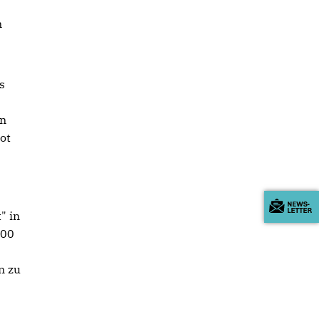
n
s
un
ot
" in
500
n zu