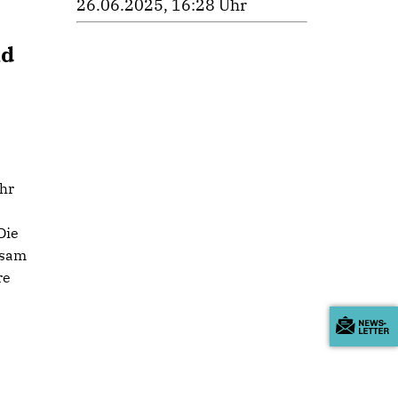
26.06.2025, 16:28 Uhr
nd
ihr
Die
nsam
re