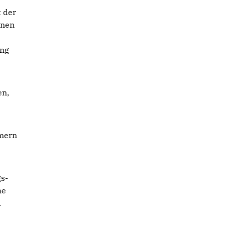
 der
inen
ung
en,
ümern
s-
he
.