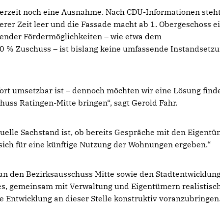
derzeit noch eine Ausnahme. Nach CDU-Informationen steht
rer Zeit leer und die Fassade macht ab 1. Obergeschoss e
hender Fördermöglichkeiten – wie etwa dem
0 % Zuschuss – ist bislang keine umfassende Instandsetz
fort umsetzbar ist – dennoch möchten wir eine Lösung find
uss Ratingen-Mitte bringen“, sagt Gerold Fahr.
tuelle Sachstand ist, ob bereits Gespräche mit den Eigent
sich für eine künftige Nutzung der Wohnungen ergeben.“
an den Bezirksausschuss Mitte sowie den Stadtentwicklung
t es, gemeinsam mit Verwaltung und Eigentümern realistisc
e Entwicklung an dieser Stelle konstruktiv voranzubringen