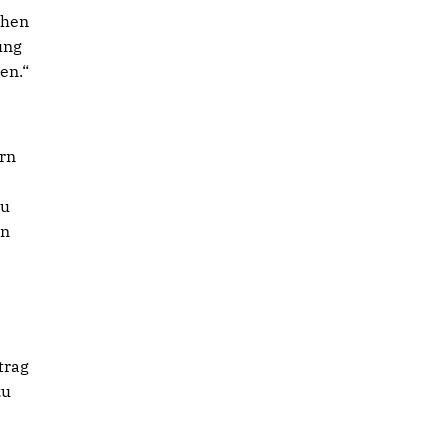
chen
ung
en.“
rn
zu
en
trag
zu