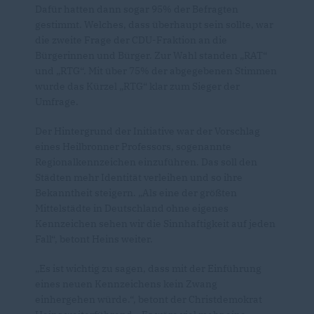
Dafür hatten dann sogar 95% der Befragten
gestimmt. Welches, dass überhaupt sein sollte, war
die zweite Frage der CDU-Fraktion an die
Bürgerinnen und Bürger. Zur Wahl standen „RAT“
und „RTG“. Mit über 75% der abgegebenen Stimmen
wurde das Kürzel „RTG“ klar zum Sieger der
Umfrage.
Der Hintergrund der Initiative war der Vorschlag
eines Heilbronner Professors, sogenannte
Regionalkennzeichen einzuführen. Das soll den
Städten mehr Identität verleihen und so ihre
Bekanntheit steigern. „Als eine der größten
Mittelstädte in Deutschland ohne eigenes
Kennzeichen sehen wir die Sinnhaftigkeit auf jeden
Fall“, betont Heins weiter.
Es ist wichtig zu sagen, dass mit der Einführung
eines neuen Kennzeichens kein Zwang
einhergehen würde.“, betont der Christdemokrat