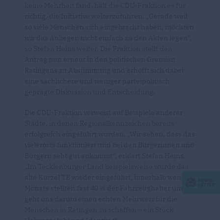
keine Mehrheit fand, hält die CDU-Fraktion es für
richtig, die Initiative weiterzuführen. „Gerade weil
so viele Menschen sich eingebracht haben, möchten
wir das Anliegen nicht einfach zu den Akten legen“,
so Stefan Heins weiter. Die Fraktion stellt den
Antrag nun erneut in den politischen Gremien
Ratingens zu Abstimmung und erhofft sich dabei
eine sachlichere und weniger parteipolitisch
geprägte Diskussion und Entscheidung.
Die CDU-Fraktion verweist auf Beispiele anderer
Städte, in denen Regionalkennzeichen bereits
erfolgreich eingeführt wurden. „Wir sehen, dass das
vielerorts funktioniert und bei den Bürgerinnen und
Bürgern seht gut ankommt“, erklärt Stefan Heins.
Im Tecklenburger Land beispielsweise wurde das
alte Kürzel TE wieder eingeführt, innerhalb weniger
Monate stellten fast 40 % der Fahrzeughalter um. Es
geht uns darum einen echten Mehrwert für die
Menschen in Ratingen zu schaffen – ein Stück