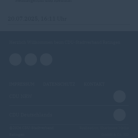
Heimatgefühl und Identität“
20.07.2025, 16:11 Uhr
Herzlich Willkommen beim CDU-Stadtverband Ratingen
IMPRESSUM
DATENSCHUTZ
KONTAKT
CDU NRW
CDU Deutschlands
@2026 CDU-Stadtverband
Realisation: Sharkness Media
Ratingen
GmbH & Co. KG