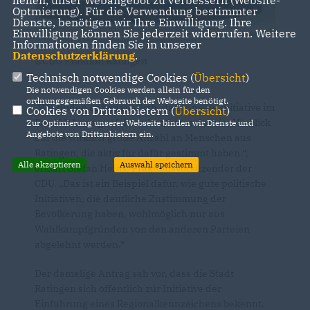
helfen, unser Webangebot zu verbessern (Website-
Optmierung). Für die Verwendung bestimmter
Dienste, benötigen wir Ihre Einwilligung. Ihre
Einwilligung können Sie jederzeit widerrufen. Weitere
Informationen finden Sie in unserer
Datenschutzerklärung
.
©CDU Fraktion Ratingen
Technisch notwendige Cookies (
Übersicht
)
Die notwendigen Cookies werden allein für den
ordnungsgemäßen Gebrauch der Webseite benötigt.
Wir finden es bedauerlich, dass unsere Initiative im
Cookies von Drittanbietern (
Übersicht
)
Rat Ablehnung erfahren hat, besonders im Hinblick
Zur Optimierung unserer Webseite binden wir Dienste und
Angebote von Drittanbietern ein.
auf die wirklich große Anzahl an Menschen aus
Ratingen, die aktiv für dafür gestimmt haben.“,
Alle akzeptieren
Auswahl speichern
erklärt Stefan Heins, Fraktionsvorsitzender der
CDU. „Das ist ein Beispiel dafür, wie gute politische
Initiativen, die deutliche Zustimmung der
Bevölkerung haben, wohlmöglich nur aus
Wahlkampfgründen von den anderen Parteien
abgelehnt werden.“
Der damalige Antrag sah vor, dass die Stadt
Ratingen sich öffentlich zur Initiative der
Einführung eines Regionalkennzeichens bekennt.