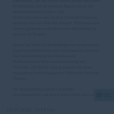
Kandidaten, der seit vielen Jahren großartige Arbeit
für Ratingen und die gesamte Region leistet. Als
stellvertretender Landes- und
Fraktionsvorsitzender ist er in Düsseldorf bestens
vernetzt und sein Wort hat Gewicht. Wir freuen uns
darauf, gemeinsam mit ihm in den Wahlkampf zu
starten“, so Thomas.
Neben der Wahl der Kreisdelegierten wurde Martin
Topp zum stellvertretenden Schatzmeister gewählt.
Der Geschäftsführer der Rheinischen
Fachhochschule Köln verstärkt künftig den
Vorstand. „Mit Martin Topp gewinnen wir einen
engagierten und kompetenten Mitstreiter“, betonte
Thomas.
Die Versammlung endete mit großer
Geschlossenheit und einem klaren Blick nach vorn.
15.05.2026, 14:33 Uhr