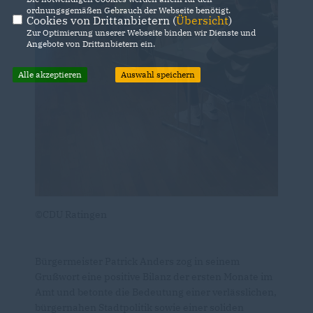
ordnungsgemäßen Gebrauch der Webseite benötigt.
Cookies von Drittanbietern (
Übersicht
)
Zur Optimierung unserer Webseite binden wir Dienste und
Angebote von Drittanbietern ein.
Alle akzeptieren
Auswahl speichern
©CDU Ratingen
Bürgermeister Patrick Anders zog in seinem
Grußwort eine positive Bilanz der ersten Monate im
Amt und betonte die Bedeutung einer verlässlichen,
bürgernahen Stadtpolitik sowie einer soliden