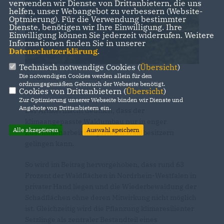
verwenden wir Dienste von Drittanbietern, die uns
helfen, unser Webangebot zu verbessern (Website-
Optmierung). Für die Verwendung bestimmter
Dienste, benötigen wir Ihre Einwilligung. Ihre
Einwilligung können Sie jederzeit widerrufen. Weitere
Informationen finden Sie in unserer
Datenschutzerklärung
.
Technisch notwendige Cookies (
Übersicht
)
Die notwendigen Cookies werden allein für den
© CDU-Fraktion Ratingen
ordnungsgemäßen Gebrauch der Webseite benötigt.
Cookies von Drittanbietern (
Übersicht
)
Zur Optimierung unserer Webseite binden wir Dienste und
Angebote von Drittanbietern ein.
Der Artikel macht deutlich, dass der
klimaangepasste Waldumbau nur in enger
Alle akzeptieren
Auswahl speichern
Zusammenarbeit mit privaten Waldbesitzern
gelingen kann.
So wird im Beitrag hervorgehoben, dass rund 63
Prozent der Waldflächen in Nordrhein-Westfalen in
privater Hand liegen und die Wiederbewaldung der
Schadflächen ohne deren Mitwirkung nicht möglich
ist. Gleichzeitig wird die Pflanzung klimaresilienter
Setzlinge als zentraler Bestandteil eines