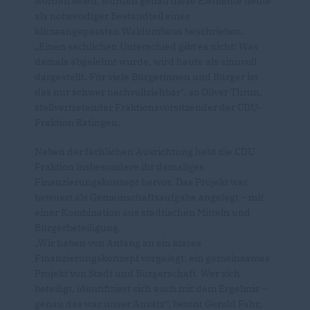
worden seien, würden genau diese Elemente heute
als notwendiger Bestandteil eines
klimaangepassten Waldumbaus beschrieben.
Einen sachlichen Unterschied gibt es nicht: Was
damals abgelehnt wurde, wird heute als sinnvoll
dargestellt. Für viele Bürgerinnen und Bürger ist
das nur schwer nachvollziehbar“, so Oliver Thrun,
stellvertretender Fraktionsvorsitzender der CDU-
Fraktion Ratingen.
Neben der fachlichen Ausrichtung hebt die CDU-
Fraktion insbesondere ihr damaliges
Finanzierungskonzept hervor. Das Projekt war
bewusst als Gemeinschaftsaufgabe angelegt – mit
einer Kombination aus städtischen Mitteln und
Bürgerbeteiligung.
Wir haben von Anfang an ein klares
Finanzierungskonzept vorgelegt: ein gemeinsames
Projekt von Stadt und Bürgerschaft. Wer sich
beteiligt, identifiziert sich auch mit dem Ergebnis –
genau das war unser Ansatz“, betont Gerold Fahr,