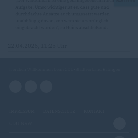
Der Waldumbau ist eine gesamtgesellschaftliche
Aufgabe. Umso wichtiger ist es, dass gute und
durchdachte Ansätze auch umgesetzt werden –
unabhängig davon, von wem sie ursprünglich
eingebracht wurden“, so Heins abschließend.
22.04.2026, 11:25 Uhr
Herzlich Willkommen beim CDU-Stadtverband Ratingen
IMPRESSUM
DATENSCHUTZ
KONTAKT
CDU NRW